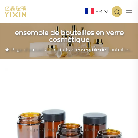
FR
ensemble de bouteilles en verre
cosmétique
Page d'accueil
>
Produits
>
ensemble de bouteilles en verre cosmétique