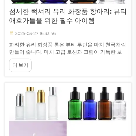
섬세한 럭셔리 유리 화장품 항아리: 뷰티
애호가들을 위한 필수 아이템
2025-03-27 16:33:46
화려한 유리 화장품 통은 뷰티 루틴을 마치 천국처럼
만들어 줍니다. 마치 고급 로션과 크림이 가득한 보
물상자처럼, 우리를 더욱 아름답고 멋지게 만들어 주
더 보기
는 제품들로 가득합니다. 화장품 크림 같은 세련된
뷰티 패키징 유리 통을 상상해 보세요. 시원하고...