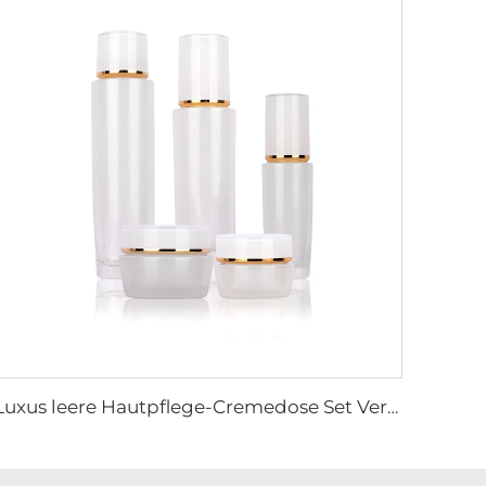
Luxus leere Hautpflege-Cremedose Set Verpackung 120ml 100ml 40ml Glas Kosmetik-Pump-Sprayflasche