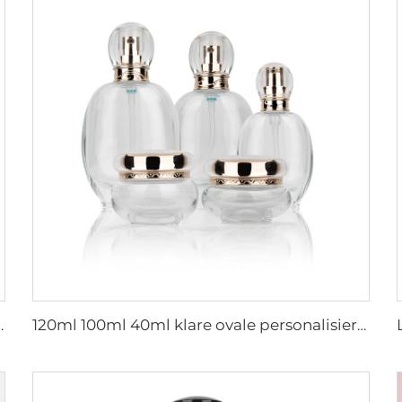
-Sechseck-Kosmetikflasche-Verpackung mit Pumpe
120ml 100ml 40ml klare ovale personalisierte leere Luxuskosmetik-Gesichtscreme-Dose Hautpflege-Flaschen-Sets Verpackung