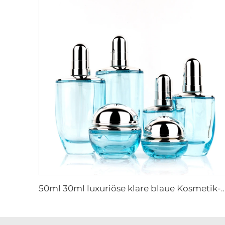
50ml 30ml luxuriöse klare blaue Kosmetik-Gesichtslotions-Creme-Glasflasche -Dose Ver