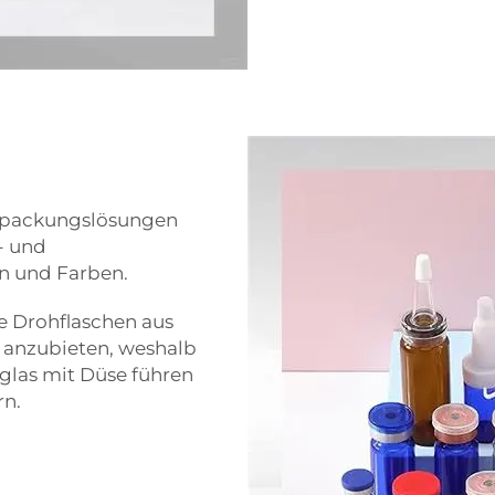
Ölpackungslösungen
s- und
en und Farben.
e Drohflaschen aus
n anzubieten, weshalb
glas mit Düse
führen
rn.