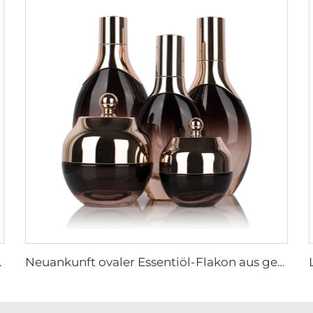
packungssatz mit Pumpe
Neuankunft ovaler Essentiöl-Flakon aus gefrorenem Glas Gesichtsöl-Serum-Verpackung Sprühflasche Cremedose Glasset