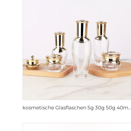
kosmetische Glasflaschen 5g 30g 50g 40ml 100ml 120ml Glasdose mit Deckel Flaschenlieferanten Kosmetikcreme Glasflasch