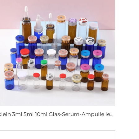
klein 3ml 5ml 10ml Glas-Serum-Ampulle leere Flasche für medizinische Verwendung mit Gummistopfen