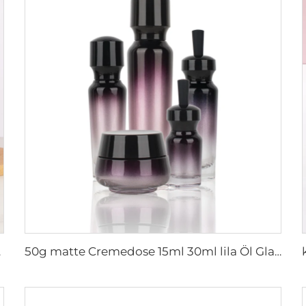
en und -dosen
50g matte Cremedose 15ml 30ml lila Öl Glas Tropfenflasche 100ml 50ml geschliffene Glas Sprühflasche