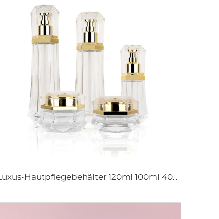
Luxus-Hautpflegebehälter 120ml 100ml 40ml 50g 20g leere gefrorene Tonerflasche klare Glasflasche mit Pumpe