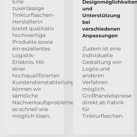
Eine
Designmöglichkeite
zuverlässige
und
Tinkturflaschen-
Unterstützung
Herstellerin
bei
bietet qualitativ
verschiedenen
hochwertige
Anpassungen
Produkte sowie
ein exzellentes
Zudem ist eine
Logistik-
individuelle
Erlebnis. Mit
Gestaltung von
einer
Logos und
hochqualifizierten
anderen
Kundendienstabteilung
Verfahren
können wir
möglich.
sämtliche
Großhandelspreise
Nachverkaufsprobleme
direkt ab Fabrik
so schnell wie
für
möglich lösen.
Tinkturflaschen.