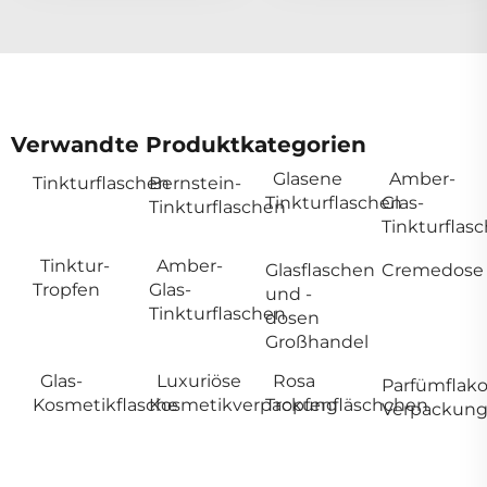
Verwandte Produktkategorien
Glasene
Amber-
Tinkturflaschen
Bernstein-
Tinkturflaschen
Glas-
Tinkturflaschen
Tinkturflas
Tinktur-
Amber-
Glasflaschen
Cremedose
Tropfen
Glas-
und -
Tinkturflaschen
dosen
Großhandel
Glas-
Luxuriöse
Rosa
Parfümflak
Kosmetikflasche
Kosmetikverpackung
Tropfenfläschchen
Verpackun