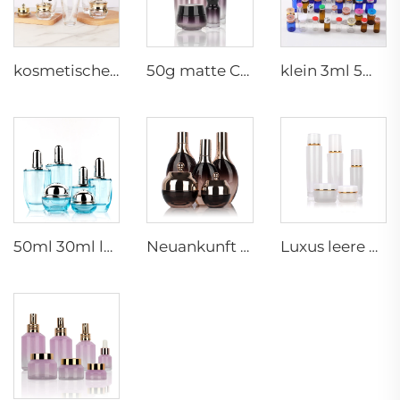
kosmetische Glasflaschen 5g 30g 50g 40ml 100ml 120ml Glasdose mit Deckel Flaschenlieferanten Kosmetikcreme Glasflaschen und -dosen
50g matte Cremedose 15ml 30ml lila Öl Glas Tropfenflasche 100ml 50ml geschliffene Glas Sprühflasche
klein 3ml 5ml 10ml Glas-Serum-Ampulle leere Flasche für medizinische Verwendung mit Gummistopfen
50ml 30ml luxuriöse klare blaue Kosmetik-Gesichtslotions-Creme-Glasflasche -Dose Verpackungssatz mit Pumpe
Neuankunft ovaler Essentiöl-Flakon aus gefrorenem Glas Gesichtsöl-Serum-Verpackung Sprühflasche Cremedose Glasset
Luxus leere Hautpflege-Cremedose Set Verpackung 120ml 100ml 40ml Glas Kosmetik-Pump-Sprayflasche