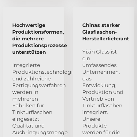
Hochwertige
Chinas starker
Produktionsformen,
Glasflaschen-
die mehrere
Herstellerlieferant
Produktionsprozesse
Yixin Glass ist
unterstützen
ein
Integrierte
umfassendes
Produktionstechnologie
Unternehmen,
und zahlreiche
das
Fertigungsverfahren
Entwicklung,
werden in
Produktion und
mehreren
Vertrieb von
Fabriken für
Tinkturflaschen
Tinkturflaschen
integriert.
eingesetzt.
Unsere
Qualität und
Produkte
Ausbringungsmenge
werden für die