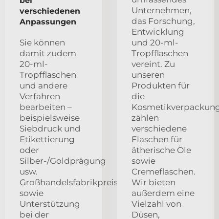
bei
Unternehmen,
verschiedenen
das Forschung,
Anpassungen
Entwicklung
Sie können
und 20-ml-
damit zudem
Tropfflaschen
20-ml-
vereint. Zu
Tropfflaschen
unseren
und andere
Produkten für
Verfahren
die
bearbeiten –
Kosmetikverpackun
beispielsweise
zählen
Siebdruck und
verschiedene
Etikettierung
Flaschen für
oder
ätherische Öle
Silber-/Goldprägung
sowie
usw.
Cremeflaschen.
Großhandelsfabrikpreise
Wir bieten
sowie
außerdem eine
Unterstützung
Vielzahl von
bei der
Düsen,