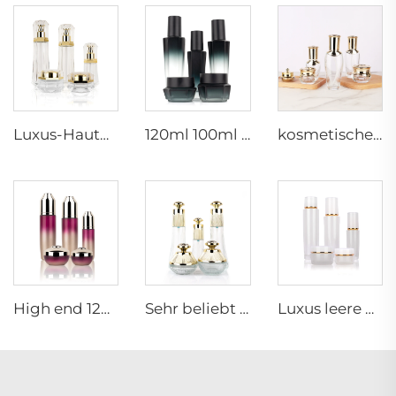
Luxus-Hautpflegebehälter 120ml 100ml 40ml 50g 20g leere gefrorene Tonerflasche klare Glasflasche mit Pumpe
120ml 100ml 40ml Sechseckige schwarze leere Lotion-Hautpflegebehälter kosmetisches Spraysystem Verpackungsglasflaschen-Satz
kosmetische Glasflaschen 5g 30g 50g 40ml 100ml 120ml Glasdose mit Deckel Flaschenlieferanten Kosmetikcreme Glasflaschen und -dosen
High end 120ml 100ml 60ml 50g 30g leere kosmetische Gesichtslotion-Creme-Glasflasche Glasdose Verpackungssatz mit Pumpe
Sehr beliebt 120ml 40ml 50g 30g Kosmetik-Verpackungsset luxuriöse leere Hautpflege-Glasflaschen mit Frosteffekt und Dose
Luxus leere Hautpflege-Cremedose Set Verpackung 120ml 100ml 40ml Glas Kosmetik-Pump-Sprayflasche