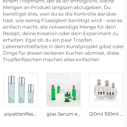
einem Tropfhahn, der es dir ermöglicht, kleine
Mengen an Produkt langsam abzugeben. Du
benötigst dies, weil du so die Kontrolle darüber
hast, wie wenig Flüssigkeit benötigt wird – was es
einfach macht, die notwendige Menge für dein
Rezept, deine Kreation oder dein Experiment zu
erhalten. Egal ob du ein paar Tropfen
Lebensmittelfarbe in dein Kunstprojekt gibst oder
Dinge für diesen leckeren Kuchen abmisst, diese
Tropfenflaschen machen alles einfacher!
pipettenflasche kosmetische Glasflaschen Set 30g 40ml 50g 100ml 120ml Glas Set kosmetische Dose Glas kosmetische Verpackung
glas Serum enthält 30g 40ml 50g 100ml 120ml Glas Set Kosmetikdose Glas Kosmetikverpackung Mini Parfümsets hängender Kamin
120ml 100ml 40ml klare ovale personalisierte leere Luxuskosmetik-Gesichtscreme-Dose Hautpflege-Flaschen-Sets Verpackung