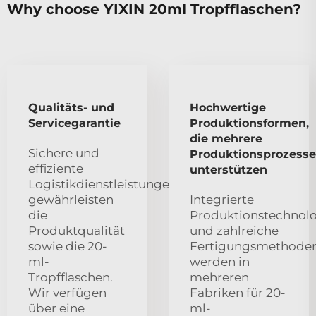
Why choose YIXIN 20ml Tropfflaschen?
Qualitäts- und
Hochwertige
Servicegarantie
Produktionsformen,
die mehrere
Sichere und
Produktionsprozesse
effiziente
unterstützen
Logistikdienstleistungen
gewährleisten
Integrierte
die
Produktionstechnol
Produktqualität
und zahlreiche
sowie die 20-
Fertigungsmethode
ml-
werden in
Tropfflaschen.
mehreren
Wir verfügen
Fabriken für 20-
über eine
ml-