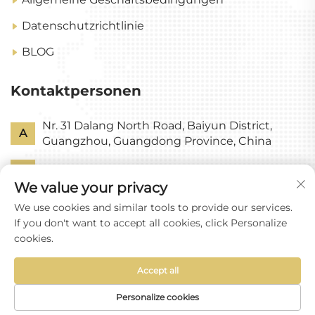
Datenschutzrichtlinie
BLOG
Kontaktpersonen
Nr. 31 Dalang North Road, Baiyun District,
A
Guangzhou, Guangdong Province, China
P
+86-18318578378
We value your privacy
E
[email protected]
We use cookies and similar tools to provide our services.
If you don't want to accept all cookies, click Personalize
cookies.
Accept all
Urheberrecht © Guangzhou Yixin Glass Co., Ltd. Alle
Rechte vorbehalten
Personalize cookies