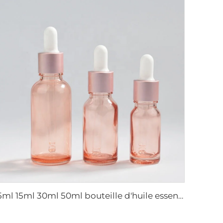
5ml 15ml 30ml 50ml bouteille d'huile essentielle or rose de luxe à gouttes bouteille cosmétique en verre emballage en verre