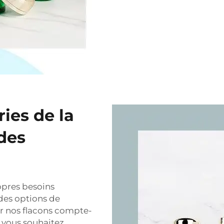
ries de la
 des
opres besoins
des options de
ur nos flacons compte-
i vous souhaitez