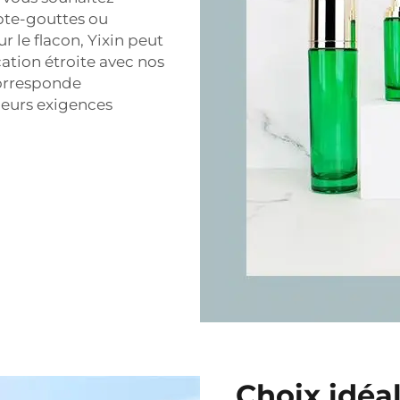
mpte-gouttes ou
le flacon, Yixin peut
ation étroite avec nos
 corresponde
leurs exigences
Choix idéa