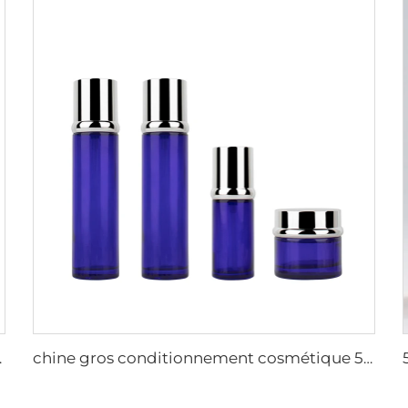
 en verre emballage cosmétique
chine gros conditionnement cosmétique 50g 40ml 110ml Autres conditionnements en verre pour soins Nouvel An Noël bouteille en verre écologique