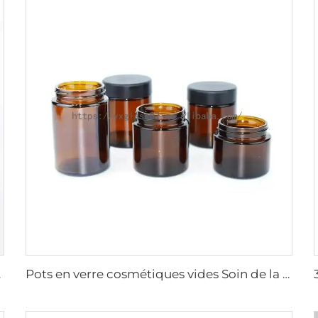
risateur pompe
Pots en verre cosmétiques vides Soin de la peau Carréambre Contenant de crème pour le visage avec couvercle à vis 15g 20g 30g 50g