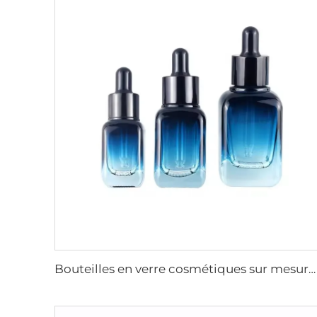
Bouteilles en verre cosmétiques sur mesure avec fond quadrillé bleu dégradé pour huiles essentielles, emballage de sérum en verre avec compte-gouttes