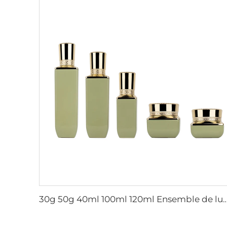
30g 50g 40ml 100ml 120ml Ensemble de luxe carré vide pot à crème soin de la peau et bouteille pompe à lotion contenant