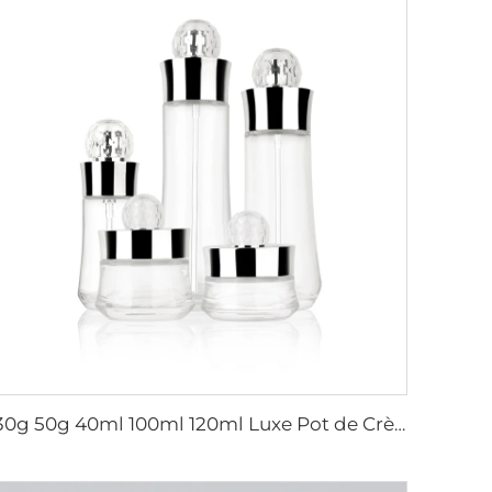
30g 50g 40ml 100ml 120ml Luxe Pot de Crème Lotion Sérum Huile Soins Emballage Cosmétique Contenant en Verre Set de Bouteilles Cosmétiques