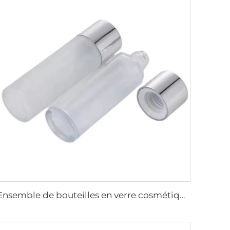
Ensemble de bouteilles en verre cosmétique haute qualité Oem conteneur 75ml 160ml 230ml mat & brillant sérum soin de la peau emballage cosmétique