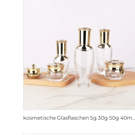
kosmetische Glasflaschen 5g 30g 50g 40ml 100ml 120ml Glasdose mit Deckel Flaschenlieferanten Kosmetikcreme Glasflasch