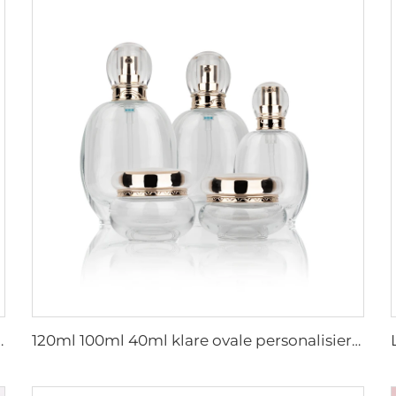
-Sechseck-Kosmetikflasche-Verpackung mit Pumpe
120ml 100ml 40ml klare ovale personalisierte leere Luxuskosmetik-Gesichtscreme-Dose Hautpflege-Flaschen-Sets Verpackung