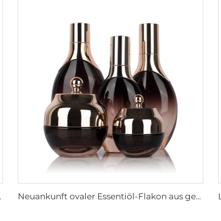
packungssatz mit Pumpe
Neuankunft ovaler Essentiöl-Flakon aus gefrorenem Glas Gesichtsöl-Serum-Verpackung Sprühflasche Cremedose Glasset