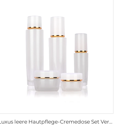
Luxus leere Hautpflege-Cremedose Set Verpackung 120ml 100ml 40ml Glas Kosmetik-Pump-Sprayflasche