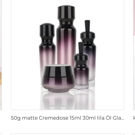
en und -dosen
50g matte Cremedose 15ml 30ml lila Öl Glas Tropfenflasche 100ml 50ml geschliffene Glas Sprühflasche