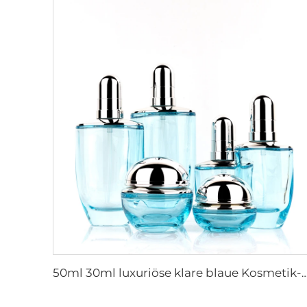
50ml 30ml luxuriöse klare blaue Kosmetik-Gesichtslotions-Creme-Glasflasche -Dose Ver