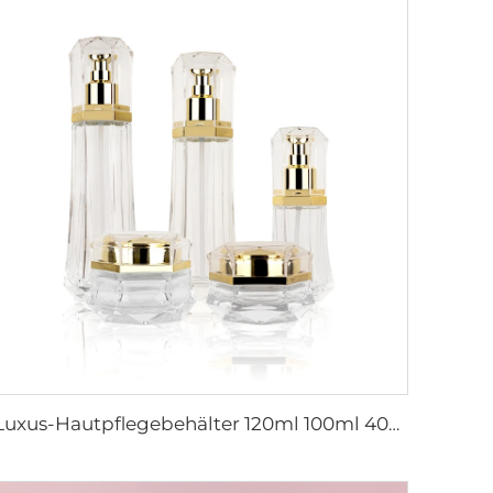
Luxus-Hautpflegebehälter 120ml 100ml 40ml 50g 20g leere gefrorene Tonerflasche klare Glasflasche mit Pumpe